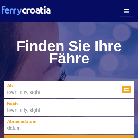
Fährhäfen
Finden Sie Ihre
Inselführer
Fähre
Unternehmen
News
Ab
Über uns
Nach
Abreisedatum