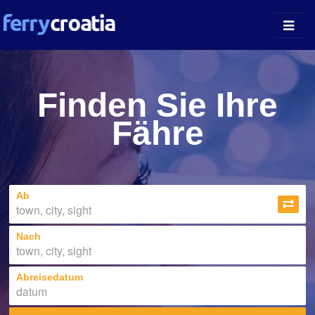
Fährhäfen
Finden Sie Ihre
Inselführer
Fähre
Unternehmen
News
Ab
Über uns
Nach
Abreisedatum