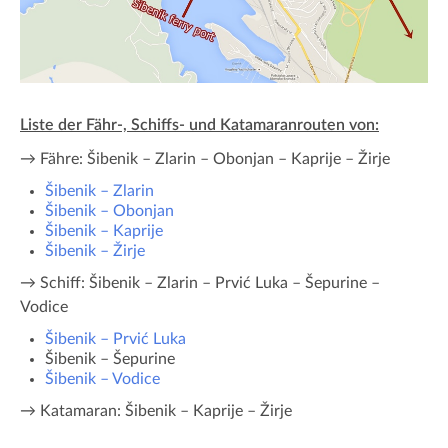
Liste der Fähr-, Schiffs- und Katamaranrouten von:
→ Fähre: Šibenik – Zlarin – Obonjan – Kaprije – Žirje
Šibenik – Zlarin
Šibenik – Obonjan
Šibenik – Kaprije
Šibenik – Žirje
→ Schiff: Šibenik – Zlarin – Prvić Luka – Šepurine –
Vodice
Šibenik – Prvić Luka
Šibenik – Šepurine
Šibenik – Vodice
→ Katamaran: Šibenik – Kaprije – Žirje