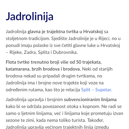
Jadrolinija
Jadrolinija
glavna je trajektna tvrtka u Hrvatskoj
sa
stoljetnom tradicijom. Sjedište Jadrolinije je u Rijeci, no u
ponudi imaju polaske iz sve četiti glavne luke u Hrvatskoj
– Rijeke, Zadra, Splita i Dubrovnika.
Flota tvrtke trenutno broji više od 50 trajekata,
katamarana, brzih brodova i brodova.
Neki od starijih
brodova nekad su pripadali drugim tvrtkama, no
Jadrolinija ima i brojne nove trajekte koji voze na
određenim rutama, kao što je relacija
Split – Supetar
.
Jadrolinija upravlja i brojnim
subvencioniranim linijama
kako bi se održala povezanost otoka s kopnom. Ne radi se
samo o ljetnim linijama, već i linijama koje prometuju izvan
sezone te zimi, kada nema toliko turista. Također,
Jadrolinija upravlja većinom trajektnih linija između