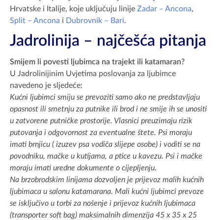
Hrvatske i Italije, koje uključuju linije
Zadar – Ancona
,
Split – Ancona
i
Dubrovnik – Bari
.
Jadrolinija – najčešća pitanja
Smijem li povesti ljubimca na trajekt ili katamaran?
U Jadrolinijinim Uvjetima poslovanja za ljubimce
navedeno je sljedeće:
Kućni ljubimci smiju se prevoziti samo ako ne predstavljaju
opasnost ili smetnju za putnike ili brod i ne smije ih se unositi
u zatvorene putničke prostorije. Vlasnici preuzimaju rizik
putovanja i odgovornost za eventualne štete. Psi moraju
imati brnjicu ( izuzev psa vodiča slijepe osobe) i voditi se na
povodniku, mačke u kutijama, a ptice u kavezu. Psi i mačke
moraju imati uredne dokumente o cijepljenju.
Na brzobrodskim linijama dozvoljen je prijevoz malih kućnih
ljubimaca u salonu katamarana. Mali kućni ljubimci prevoze
se isključivo u torbi za nošenje i prijevoz kućnih ljubimaca
(transporter soft bag) maksimalnih dimenzija 45 x 35 x 25