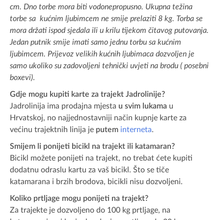
cm. Dno torbe mora biti vodonepropusno. Ukupna težina
torbe sa kućnim ljubimcem ne smije prelaziti 8 kg. Torba se
mora držati ispod sjedala ili u krilu tijekom čitavog putovanja.
Jedan putnik smije imati samo jednu torbu sa kućnim
ljubimcem. Prijevoz velikih kućnih ljubimaca dozvoljen je
samo ukoliko su zadovoljeni tehnički uvjeti na brodu ( posebni
boxevi)
.
Gdje mogu kupiti karte za trajekt Jadrolinije?
Jadrolinija ima prodajna mjesta
u svim lukama
u
Hrvatskoj, no najjednostavniji način kupnje karte za
većinu trajektnih linija je
putem
interneta
.
Smijem li ponijeti bicikl na trajekt ili katamaran?
Bicikl možete ponijeti na trajekt, no trebat ćete kupiti
dodatnu odraslu kartu za vaš bicikl. Što se tiče
katamarana i brzih brodova, bicikli nisu dozvoljeni.
Koliko prtljage mogu ponijeti na trajekt?
Za trajekte je dozvoljeno do 100 kg prtljage, na