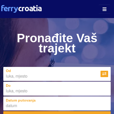
Kopnene Luke
Pronađite Vaš
Otočne Luke
trajekt
Otoci
Prijevoznici
Od
Do
Datum putovanja