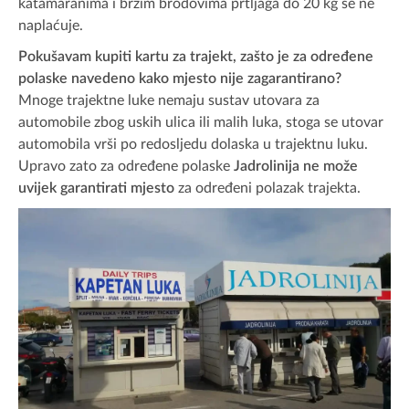
katamaranima i brzim brodovima prtljaga do 20 kg se ne
naplaćuje.
Pokušavam kupiti kartu za trajekt, zašto je za određene
polaske navedeno kako mjesto nije zagarantirano?
Mnoge trajektne luke nemaju sustav utovara za
automobile zbog uskih ulica ili malih luka, stoga se utovar
automobila vrši po redosljedu dolaska u trajektnu luku.
Upravo zato za određene polaske
Jadrolinija ne može
uvijek garantirati mjesto
za određeni polazak trajekta.