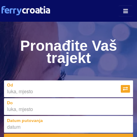
Kopnene Luke
Pronađite Vaš
Otočne Luke
trajekt
Otoci
Prijevoznici
Od
Do
Datum putovanja