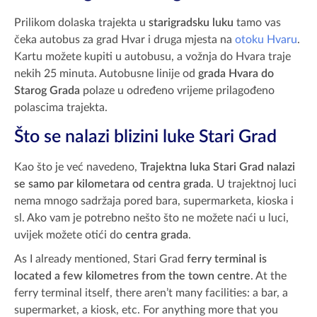
Prilikom dolaska trajekta u
starigradsku luku
tamo vas
čeka autobus za grad Hvar i druga mjesta na
otoku Hvaru
.
Kartu možete kupiti u autobusu, a vožnja do Hvara traje
nekih 25 minuta. Autobusne linije od
grada Hvara do
Starog Grada
polaze u određeno vrijeme prilagođeno
polascima trajekta.
Što se nalazi blizini luke Stari Grad
Kao što je već navedeno,
Trajektna luka Stari Grad nalazi
se samo par kilometara od centra grada
. U trajektnoj luci
nema mnogo sadržaja pored bara, supermarketa, kioska i
sl. Ako vam je potrebno nešto što ne možete naći u luci,
uvijek možete otići do
centra grada
.
As I already mentioned, Stari Grad
ferry terminal is
located a few kilometres from the town centre
. At the
ferry terminal itself, there aren’t many facilities: a bar, a
supermarket, a kiosk, etc. For anything more that you