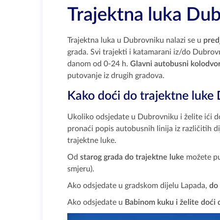
Trajektna luka Du
Trajektna luka u Dubrovniku nalazi se u
pred
grada. Svi trajekti i katamarani iz/do Dubro
danom od 0-24 h.
Glavni autobusni kolodvo
putovanje iz drugih gradova.
Kako doći do trajektne luke
Ukoliko odsjedate u Dubrovniku i želite ići 
pronaći popis autobusnih linija iz različitih 
trajektne luke.
Od
starog grada do trajektne luke
možete put
smjeru).
Ako odsjedate u gradskom dijelu Lapada,
do 
Ako odsjedate u
Babinom kuku i želite doći 