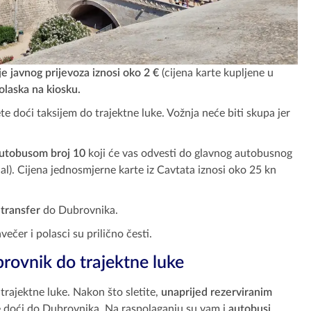
e javnog prijevoza iznosi oko 2 €
(cijena karte kupljene u
polaska na kiosku.
te doći taksijem do trajektne luke. Vožnja neće biti skupa jer
autobusom broj 10
koji će vas odvesti do glavnog autobusnog
al). Cijena jednosmjerne karte iz Cavtata iznosi oko 25 kn
 transfer
do Dubrovnika.
ečer i polasci su prilično česti.
rovnik do trajektne luke
trajektne luke. Nakon što sletite,
unaprijed rezerviranim
 doći do Dubrovnika. Na raspolaganju su vam i
autobusi