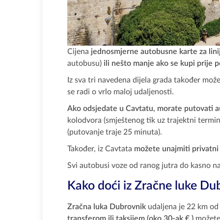
Cijena
jednosmjerne autobusne karte za linij
autobusu)
ili nešto manje ako se kupi prije 
Iz sva tri navedena dijela grada također može
se radi o vrlo maloj udaljenosti.
Ako odsjedate u Cavtatu, morate putovati 
kolodvora (smještenog tik uz trajektni termin
(putovanje traje 25 minuta).
Također, iz Cavtata
možete unajmiti privatni
Svi autobusi voze od ranog jutra do kasno nav
Kako doći iz Zračne luke Dub
Zračna luka Dubrovnik
udaljena je 22 km od 
transferom ili taksijem (oko 30-ak € )
možete