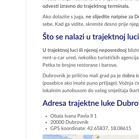
odvesti izravno do trajektnog terminala.
Ako dolazite s juga,
ne slijedite natpise za 
sebe. Kad ga vidite, skrenite desno prije njeg
Što se nalazi u trajektnoj lu
U trajektnoj luci ili njenoj neposrednoj
blizi
rent-a-car ured, nekoliko turističkih agenci
Petka te brojne restorane i barove.
Dubrovnik je prilično mali grad pa je d
obra i
(posebice ako imate puno prtljage). Vožnja 
lokalnim autobusom do vašeg smještaja (karta
Adresa trajektne luke Dubro
Obala Ivana Pavla II 1
20000 Dubrovnik
GPS koordinate: 42.65837, 18.08615