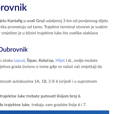
brovnik
jelu Kantafig u uvali Gruž
udaljenoj 3 km od povijesnog dijela
vnika prometuju od tamo. Trajektni terminal otvoren je svakim
r
smješten je u blizini trajektne luke što uvelike olakšava
 Dubrovnik
do otoka
Lopud
, Šipan, Koločep,
Mljet
i sl.,
ovdje možete
dijelova grada (ovisno o tome gdje se nalazi vaš smještaj) do
ovati autobusima 1A, 1B, 3 ili 6 (vrijedi i u suprotnom
trajektne luke trebate putovati linijom broj 6
.
do trajektne luke
, trebaju vam gradske linije 6 i 7.