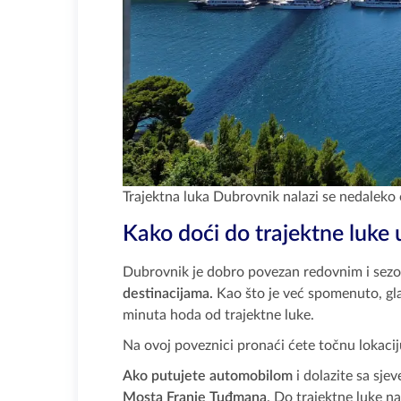
Trajektna luka Dubrovnik nalazi se nedaleko
Kako doći do trajektne luke 
Dubrovnik je dobro povezan redovnim i sez
destinacijama.
Kao što je već spomenuto, gla
minuta hoda od trajektne luke.
Na ovoj poveznici pronaći ćete točnu lokaci
Ako putujete automobilom
i dolazite sa sjev
Mosta
Franje Tuđmana
. Do trajektne luke n