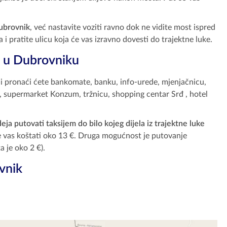
Dubrovnik
, već nastavite voziti ravno dok ne vidite most ispred
a i pratite ulicu koja će vas izravno dovesti do trajektne luke.
ci u Dubrovniku
ni pronaći ćete bankomate, banku, info-urede, mjenjačnicu,
ja, supermarket Konzum, tržnicu, shopping centar Srđ , hotel
deja putovati taksijem do bilo kojeg dijela iz trajektne luke
će vas koštati oko 13 €. Druga mogućnost je putovanje
 je oko 2 €).
vnik