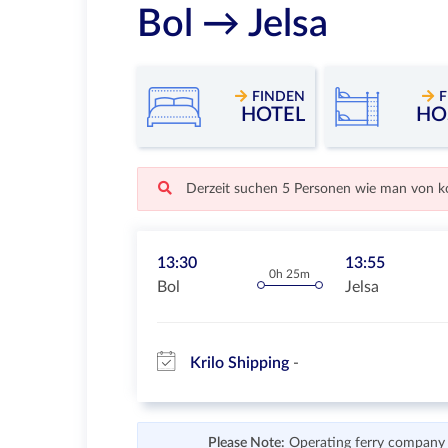
Bol → Jelsa
FINDEN
F
HOTEL
HO
Derzeit suchen 5 Personen wie man von ko
13:30
13:55
0h 25m
Bol
Jelsa
Krilo Shipping
Please Note:
Operating ferry company re