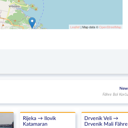
Leaflet
| Map data ©
OpenStreetMap
New
Fähre Bol Korču
Rijeka → Ilovik
Drvenik Veli →
Katamaran
Drvenik Mali Fähre