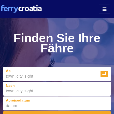
Fährhäfen
Finden Sie Ihre
Inselführer
Fähre
Unternehmen
News
Ab
Über uns
Nach
Abreisedatum