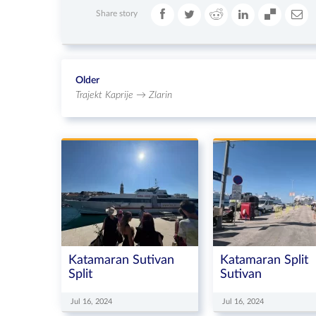
Share story
Older
Trajekt Kaprije → Zlarin
Katamaran Sutivan
Katamaran Split
Split
Sutivan
Jul 16, 2024
Jul 16, 2024