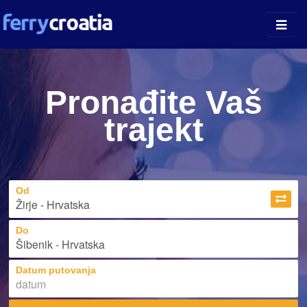
Kopnene Luke
Pronađite Vaš
Otočne Luke
trajekt
Otoci
Prijevoznici
Od
Do
Datum putovanja