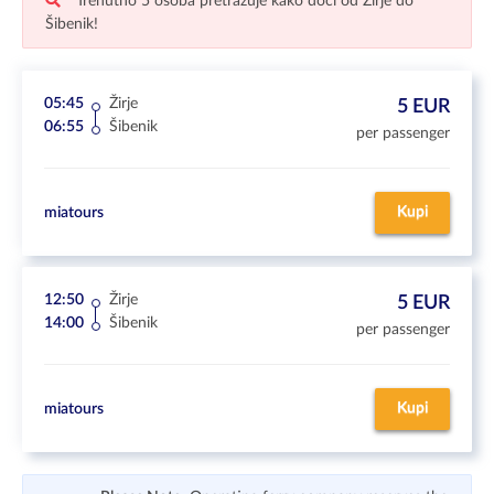
Trenutno 5 osoba pretražuje kako doći od Žirje do
Šibenik!
05:45
Žirje
5 EUR
06:55
Šibenik
per passenger
Kupi
miatours
12:50
Žirje
5 EUR
14:00
Šibenik
per passenger
Kupi
miatours