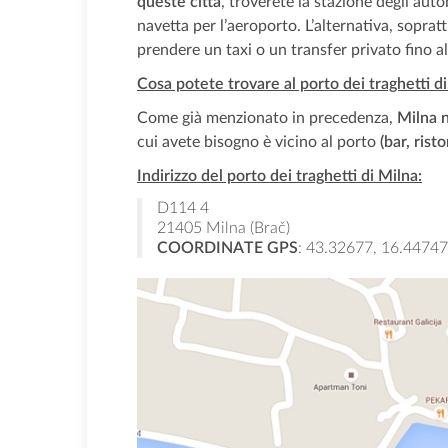
queste città
, troverete la stazione degli aut
navetta per l’aeroporto. L’alternativa, soprattu
prendere un taxi o un transfer privato fino al
Cosa potete trovare al porto dei traghetti di
Come già menzionato in precedenza,
Milna n
cui avete bisogno è vicino al porto
(bar, rist
Indirizzo del porto dei traghetti di Milna:
D114 4
21405 Milna (Brač)
COORDINATE GPS
: 43.32677, 16.44747