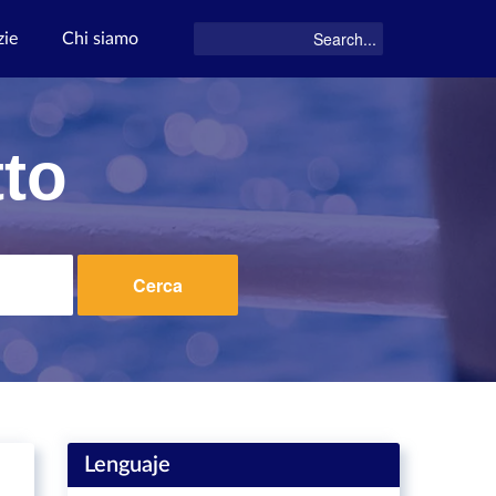
zie
Chi siamo
tto
Cerca
Lenguaje