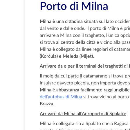
Porto di Milna
Milna è una cittadina
situata sul lato occiden
dal vento e dalle onde. Il porto di Milna è pr
arrivare a Milna con il traghetto, l’unica opz
si trova
al centro della città
e vicino alla pass
Milna è collegato da linee regolari di catam
(Korčula) e Meleda (Mljet)
.
Arrivare da e per il terminal dei traghetti di
Il molo da cui parte il catamarano si trova p
insulare davvero piccola, non importa dove si 
Milna è abbastanza facilmente raggiungibile d
dell’autobus di Milna
si trova vicino al porto 
Brazza
.
Arrivare da Milna all’Aeroporto di Spalato:
Milna è collegata sia a Spalato che a Ragusa 