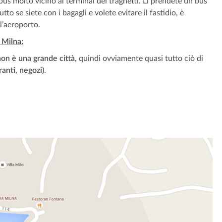
obus molto vicino al terminal dei traghetti. Lì prendete un bus
tto se siete con i bagagli e volete evitare il fastidio, è
l’aeroporto.
 Milna:
on è una grande città
, quindi ovviamente quasi tutto ciò di
oranti, negozi)
.