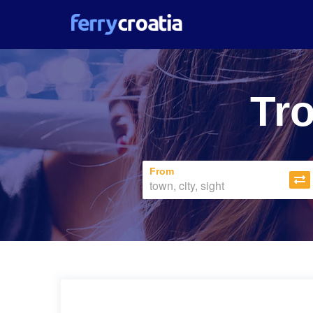
Tro
From