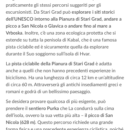
praticamente gli stessi percorsi suggeriti per gli
escursionisti. Da Stari Grad può
esplorare i siti storici
dell’UNESCO intorno alla Pianura di Stari Grad, andare a
picco a San Nicola o Glavica o andare fino al mare a
Vrboska
. Inoltre, c’è una zona ecologica protetta che si
estende su tutta la penisola di Kabal, che è una famosa
pista ciclabile ed è sicuramente quella da esplorare
durante il Suo soggiorno sull’isola di Hvar.
La
pista ciclabile della Pianura di Stari Grad
è adatta
anche a quelli che non hanno precedenti esperienze in
biciclismo. Ha una lunghezza di circa 12 km e un’altitudine
di circa 60 m. Attraverserà gli antichi insediamenti greci e
romani e godrà di un bellissimo paesaggio.
Se desidera provare qualcosa di più esigente, può
prendere il
sentiero Purka
che La condurrà sulla cima
dell’isola, ovvero la sua vetta più alta –
il picco di San
Nicola (628 m)
. Questo percorso richiede una grande
forma fisica e una precedente esperienza ciclistica, poiché