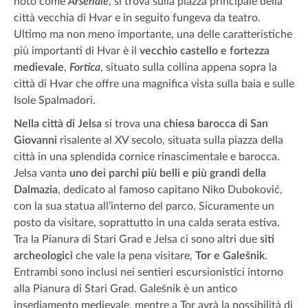
noto come
Arsenale
, si trova sulla piazza principale della
città vecchia di Hvar e in seguito fungeva da teatro.
Ultimo ma non meno importante, una delle caratteristiche
più importanti di Hvar è il
vecchio castello e fortezza
medievale
,
Fortica
, situato sulla collina appena sopra la
città di Hvar che offre una magnifica vista sulla baia e sulle
Isole Spalmadori.
Nella città di Jelsa
si trova una
chiesa barocca di San
Giovanni
risalente al XV secolo, situata sulla piazza della
città in una splendida cornice rinascimentale e barocca.
Jelsa vanta
uno dei parchi più belli e più grandi della
Dalmazia
, dedicato al famoso capitano Niko Duboković,
con la sua statua all’interno del parco. Sicuramente un
posto da visitare, soprattutto in una calda serata estiva.
Tra la Pianura di Stari Grad e Jelsa ci sono altri due
siti
archeologici
che vale la pena visitare,
Tor e Galešnik
.
Entrambi sono inclusi nei sentieri escursionistici intorno
alla Pianura di Stari Grad. Galešnik è un antico
insediamento medievale, mentre a Tor avrà la possibilità di