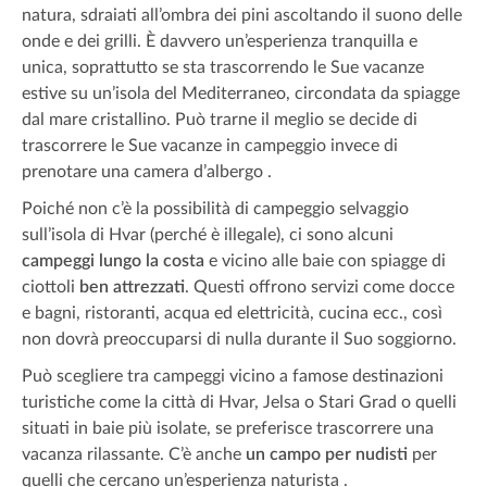
natura, sdraiati all’ombra dei pini ascoltando il suono delle
onde e dei grilli. È davvero un’esperienza tranquilla e
unica, soprattutto se sta trascorrendo le Sue vacanze
estive su un’isola del Mediterraneo, circondata da spiagge
dal mare cristallino. Può trarne il meglio se decide di
trascorrere le Sue vacanze in campeggio invece di
prenotare una camera d’albergo .
Poiché non c’è la possibilità di campeggio selvaggio
sull’isola di Hvar (perché è illegale), ci sono alcuni
campeggi lungo la costa
e vicino alle baie con spiagge di
ciottoli
ben attrezzati
. Questi offrono servizi come docce
e bagni, ristoranti, acqua ed elettricità, cucina ecc., così
non dovrà preoccuparsi di nulla durante il Suo soggiorno.
Può scegliere tra campeggi vicino a famose destinazioni
turistiche come la città di Hvar, Jelsa o Stari Grad o quelli
situati in baie più isolate, se preferisce trascorrere una
vacanza rilassante. C’è anche
un campo per nudisti
per
quelli che cercano un’esperienza naturista .