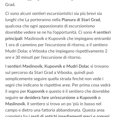
Grad.
Ci sono alcuni sentieri escursionistici sia più brevi sia
lunghi che La porteranno nella
Pianura di Stari Grad
,
qualcosa che ogni appassionato di escursionismo
dovrebbe vedere se ne ha l’opportunità. Ci sono
4 sentieri
principali
: Maslinovik e Kupovnik che impiegano entrambi
1 ora di cammino per l’escursione di ritorno, e il sentiero
Mudri Dolac e Vrboska che impiegano rispettivamente 2
ore e 30 minuti per l’escursione di ritorno.
I
sentieri Maslinovik, Kupovnik e Mudri Dolac
si trovano
sul percorso da Stari Grad a Vrboska, quindi può
semplicemente seguire quella strada finché non vede i
segni che indicano le rispettive aree. Per prima cosa vedrà
il segno per
Kupovnik
e questo è il sentiero che dovrebbe
seguire
se desidera fare un’escursione a Kupovnik o
Maslinovik
. Il sentiero si trova un po ‘più in basso nel
campo e dietro una fattoria abbandonata. Questa area
completa ha
i resti di antichi insediamenti greci e romani
.