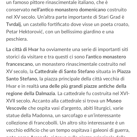
un famoso pittore rinascimentale italiano, che è
conservato
nell’antico monastero domenicano
costruito
nel XV secolo. Un’altra parte importante di Stari Grad è
Tvrdalj
, un castello fortificato dove visse un poeta croato,
Petar Hektorović, con un bellissimo giardino e una
peschiera.
La città di Hvar
ha ovviamente una serie di importanti siti
storici da visitare e tra questi ci sono
l’antico monastero
francescano
, un monastero rinascimentale costruito nel
XV secolo, la
Cattedrale di Santo Stefano
situata in
Piazza
Santo Stefano
, la piazza principale della città vecchia di
Hvar e in realtà
una delle più grandi piazze antiche
della
regione della Dalmazia
. La cattedrale fu costruita nel XVI-
XVII secolo. Accanto alla cattedrale si trova un
Museo
Vescovile
che ospita vasi d’argento, abiti liturgici, varie
statue della Madonna, un sarcofago e un’interessante
collezione di francobolli. Un altro sito interessante è un
vecchio edificio che un tempo ospitava i galeoni di guerra,