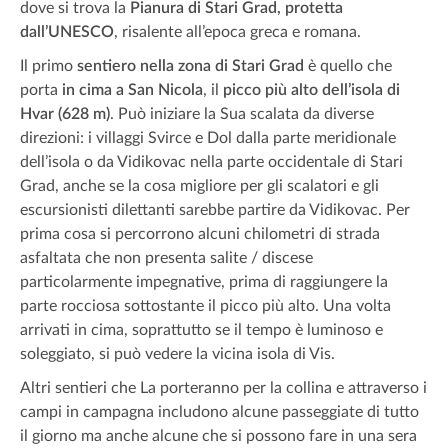
dove si trova la
Pianura di Stari Grad, protetta
dall’UNESCO
, risalente all’epoca greca e romana.
Il primo
sentiero nella zona di Stari Grad
è quello che
porta
in cima a San Nicola
, il
picco più alto dell’isola di
Hvar (628 m)
. Può iniziare la Sua scalata da diverse
direzioni: i villaggi Svirce e Dol dalla parte meridionale
dell’isola o da Vidikovac nella parte occidentale di Stari
Grad, anche se la cosa migliore per gli scalatori e gli
escursionisti dilettanti sarebbe partire da Vidikovac. Per
prima cosa si percorrono alcuni chilometri di strada
asfaltata che non presenta salite / discese
particolarmente impegnative, prima di raggiungere la
parte rocciosa sottostante il picco più alto. Una volta
arrivati ​​in cima, soprattutto se il tempo è luminoso e
soleggiato, si può vedere la vicina isola di Vis.
Altri sentieri che La porteranno per la collina e attraverso i
campi in campagna includono alcune passeggiate di tutto
il giorno ma anche alcune che si possono fare in una sera