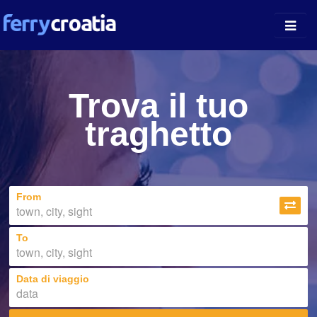
Porti
Trova il tuo
Isole
traghetto
Vettori
Notizie
From
Chi siamo
To
Data di viaggio