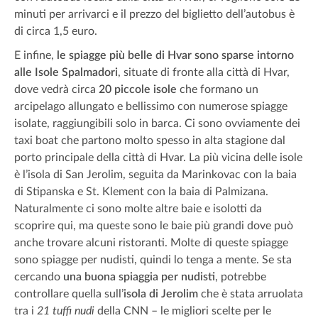
minuti per arrivarci e il prezzo del biglietto dell’autobus è
di circa 1,5 euro.
E infine,
le spiagge più belle di Hvar sono sparse intorno
alle Isole Spalmadori
, situate di fronte alla città di Hvar,
dove vedrà circa
20 piccole isole
che formano un
arcipelago allungato e bellissimo con numerose spiagge
isolate, raggiungibili solo in barca. Ci sono ovviamente dei
taxi boat che partono molto spesso in alta stagione dal
porto principale della città di Hvar. La più vicina delle isole
è l’isola di San Jerolim, seguita da Marinkovac con la baia
di Stipanska e St. Klement con la baia di Palmizana.
Naturalmente ci sono molte altre baie e isolotti da
scoprire qui, ma queste sono le baie più grandi dove può
anche trovare alcuni ristoranti. Molte di queste spiagge
sono spiagge per nudisti, quindi lo tenga a mente. Se sta
cercando
una buona spiaggia per nudisti
, potrebbe
controllare quella sull’
isola di Jerolim
che è stata arruolata
tra i
21 tuffi nudi
della CNN – le migliori scelte per le