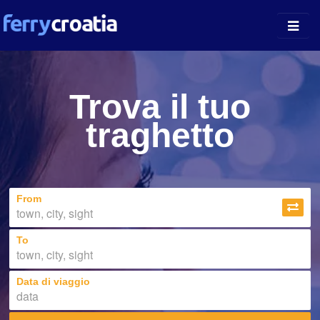
Porti
Trova il tuo
Isole
traghetto
Vettori
Notizie
From
Chi siamo
To
Data di viaggio