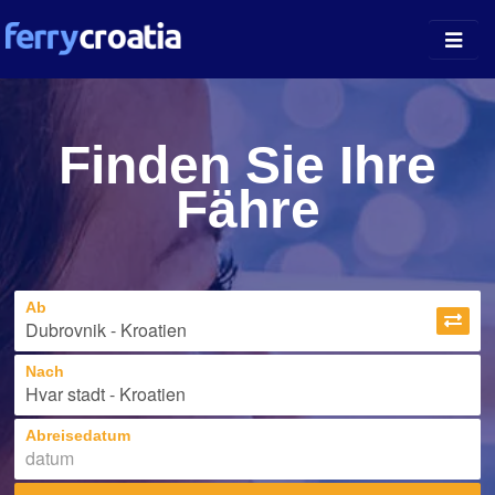
Fährhäfen
Finden Sie Ihre
Inselführer
Fähre
Unternehmen
News
Ab
Über uns
Nach
Abreisedatum