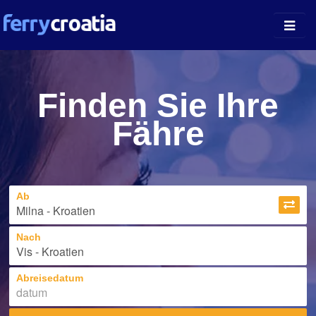
Fährhäfen
Finden Sie Ihre
Inselführer
Fähre
Unternehmen
News
Ab
Über uns
Nach
Abreisedatum