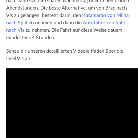
nach Jahreszeit im späten Nachmittag oder in den frühen
Abendstunden. Die beste Alternative, um von Brac nach
Vis zu gelangen, besteht darin, den
Katamaran von Milna
nach Split
zu nehmen und dann die
Autofähre von Split
nach Vis
zu nehmen. Die Fahrt auf diese Weise dauert
mindestens 4 Stunden.
Schau dir unseren detaillierten Videoleitfaden über die
Insel Vis an